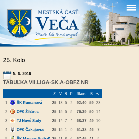
25. Kolo
5. 6. 2016
TABUĽKA VII.LIGA-SK.A-OBFZ NR
Z
V
R
P
Skóre
B
+/-
1
ŠK Rumanová
25
18
5
2
92:40
59
23
2
OFK Žihárec
25
15
5
5
76:39
50
14
3
TJ Nové Sady
25
14
7
4
68:37
49
10
4
OFK Čakajovce
25
15
1
9
51:38
46
7
5
ŠK Magnus (futbal)
25
11
8
6
67:45
41
5