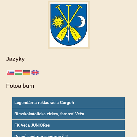
Jazyky
Fotoalbum
Legendárna reštaurácia Corgoň
Rímskokatolícka cirkev, farnosť Veča
FK Veča JUNIORes
Denné centrum seniorov č.3