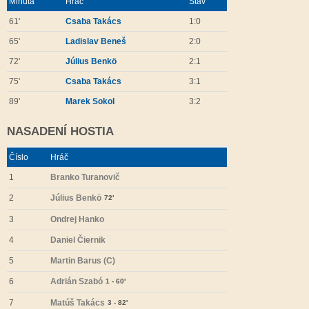
Minúta
Hráč
Stav
61'
Csaba Takács
1:0
65'
Ladislav Beneš
2:0
72'
Július Benkö
2:1
75'
Csaba Takács
3:1
89'
Marek Sokol
3:2
NASADENÍ HOSTIA
Číslo
Hráč
1
Branko Turanovič
2
Július Benkö
72'
3
Ondrej Hanko
4
Daniel Čiernik
5
Martin Barus (C)
6
Adrián Szabó
1 - 60'
7
Matúš Takács
3 - 82'