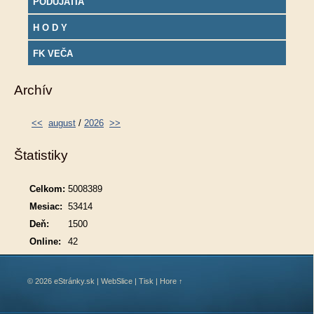
PODUJATIA
H O D Y
FK VEČA
Archív
<<
august
/
2026
>>
Štatistiky
Celkom:
5008389
Mesiac:
53414
Deň:
1500
Online:
42
© 2026 eStránky.sk
|
WebSlice
|
Tisk
|
Hore ↑