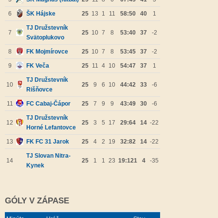
6
ŠK Hájske
25
13
1
11
58:50
40
1
TJ Družstevník
7
25
10
7
8
53:40
37
-2
Svätoplukovo
8
FK Mojmírovce
25
10
7
8
53:45
37
-2
9
FK Veča
25
11
4
10
54:47
37
1
TJ Družstevník
10
25
9
6
10
44:42
33
-6
Rišňovce
11
FC Cabaj-Čápor
25
7
9
9
43:49
30
-6
TJ Družstevník
12
25
3
5
17
29:64
14
-22
Horné Lefantovce
13
FK FC 31 Jarok
25
4
2
19
32:82
14
-22
TJ Slovan Nitra-
14
25
1
1
23
19:121
4
-35
Kynek
GÓLY V ZÁPASE