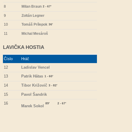
8
Milan Braun
2 - 67'
9
Zoltán Legner
10
Tomáš Prílepok
36'
11
Michal Mesároš
LAVIČKA HOSTIA
Číslo
Hráč
12
Ladislav Vencel
13
Patrik Hátas
1 - 60'
14
Tibor Križovič
3 - 82'
15
Pavol Šandrik
16
89'
2 - 67'
Marek Sokol