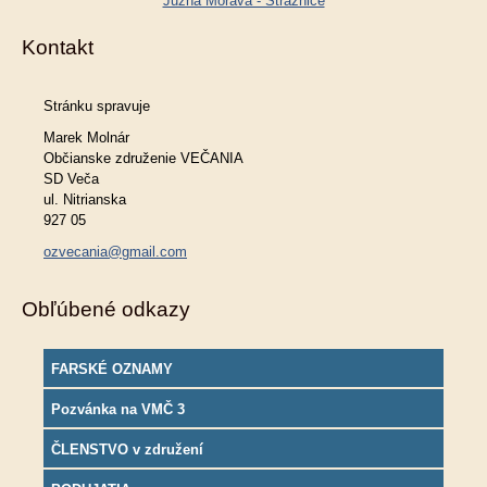
Južná Morava - Strážnice
Kontakt
Stránku spravuje
Marek Molnár
Občianske združenie VEČANIA
SD Veča
ul. Nitrianska
927 05
ozvecania@gmail.com
Obľúbené odkazy
FARSKÉ OZNAMY
Pozvánka na VMČ 3
ČLENSTVO v združení