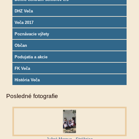
DHZ Veča
Veča 2017
Poznávacie výlety
Občan
Podujatia a akcie
FK Veča
História Veča
Posledné fotografie