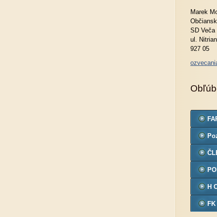
Marek Mo
Občiansk
SD Veča
ul. Nitria
927 05
ozvecan
Obľúb
FA
Po
ČL
PO
H 
FK