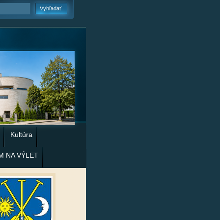
Kultúra
M NA VÝLET