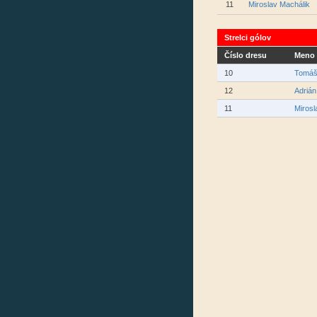
11
Miroslav Machálik
Strelci gólov
Číslo dresu
Meno 
10
Tomáš
12
Adriá
11
Mirosl