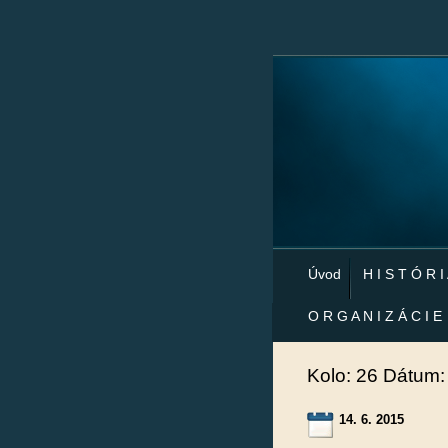
Úvod
H I S T Ó R I
O R G A N I Z Á C I E
Kolo: 26 Dátum:
14. 6. 2015