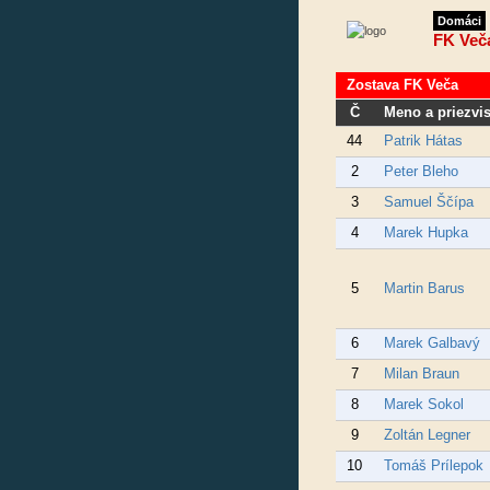
Domáci
FK Več
Zostava FK Veča
Č
Meno a priezvi
44
Patrik Hátas
2
Peter Bleho
3
Samuel Ščípa
4
Marek Hupka
5
Martin Barus
6
Marek Galbavý
7
Milan Braun
8
Marek Sokol
9
Zoltán Legner
10
Tomáš Prílepok