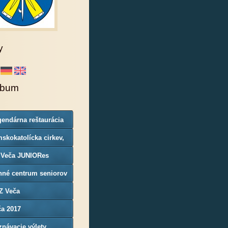
y
lbum
endárna reštaurácia
rgoň
skokatolícka cirkev,
nosť Veča
 Veča JUNIORes
nné centrum seniorov
Z Veča
ča 2017
návacie výlety