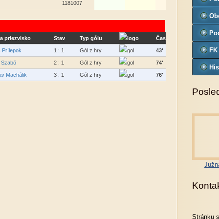
1181007
Ob
Pod
a priezvisko
Stav
Typ gólu
Čas
FK
 Prílepok
1 : 1
Gól z hry
43'
n Szabó
2 : 1
Gól z hry
74'
His
av Machálik
3 : 1
Gól z hry
76'
Posled
Južn
Konta
Stránku 