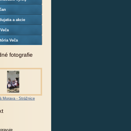
čan
ujatia a akcie
 Veča
tória Veča
né fotografie
á Morava - Strážnice
kt
spravuje