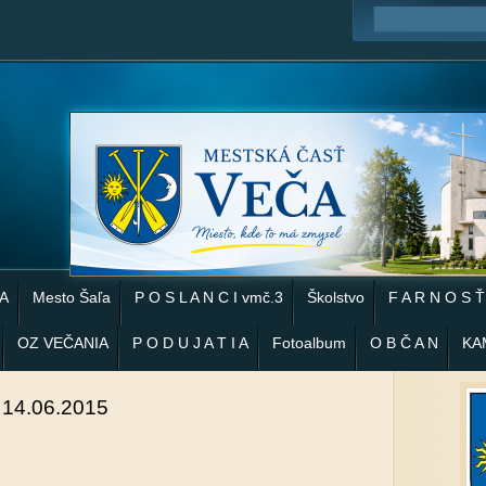
 A
Mesto Šaľa
P O S L A N C I vmč.3
Školstvo
F A R N O S Ť
OZ VEČANIA
P O D U J A T I A
Fotoalbum
O B Č A N
KA
 14.06.2015