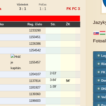
Výsledok
Polčas
Hostia
a
3 : 1
1 : 1
FK FC 31 Jarok
Jazyk
sko
Reg. číslo
Str.
ŽK
2ŽK
ČK
1233290
1150451
Fotoa
1226386
1254542
Leg
Co
1155457
Rím
far
FK
2-53'
1204107
3-84'
De
1137814
54'
č.3
1-39'
1181927
DH
1139360
Ve
1196603
Poz