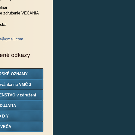
lnár
e združenie VEČANIA
nska
ia@gmail.com
ené odkazy
RSKÉ OZNAMY
zvánka na VMČ 3
ENSTVO v združení
DUJATIA
O D Y
 VEČA