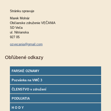
Stránku spravuje
Marek Molnár
Občianske združenie VEČANIA
SD Veča
ul. Nitrianska
927 05
ozvecania@gmail.com
Obľúbené odkazy
FARSKÉ OZNAMY
Pozvánka na VMČ 3
ČLENSTVO v združení
PODUJATIA
H O D Y