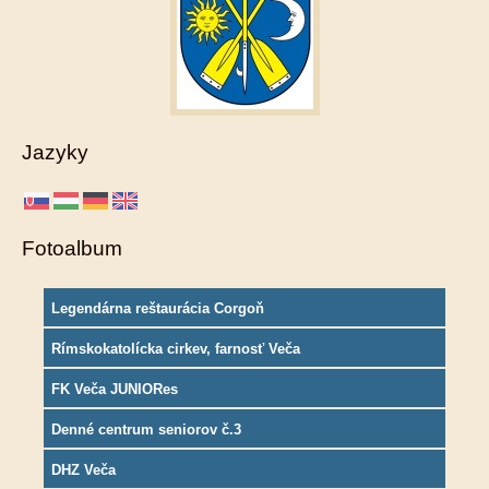
Jazyky
Fotoalbum
Legendárna reštaurácia Corgoň
Rímskokatolícka cirkev, farnosť Veča
FK Veča JUNIORes
Denné centrum seniorov č.3
DHZ Veča