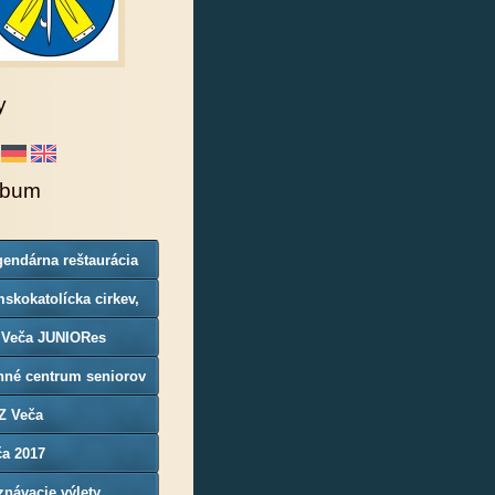
y
lbum
endárna reštaurácia
rgoň
skokatolícka cirkev,
nosť Veča
 Veča JUNIORes
nné centrum seniorov
Z Veča
ča 2017
návacie výlety