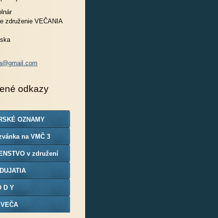
lnár
e združenie VEČANIA
nska
ia@gmail.com
ené odkazy
RSKÉ OZNAMY
zvánka na VMČ 3
ENSTVO v združení
DUJATIA
O D Y
 VEČA