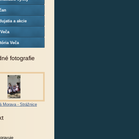
čan
ujatia a akcie
 Veča
tória Veča
né fotografie
á Morava - Strážnice
kt
spravuje