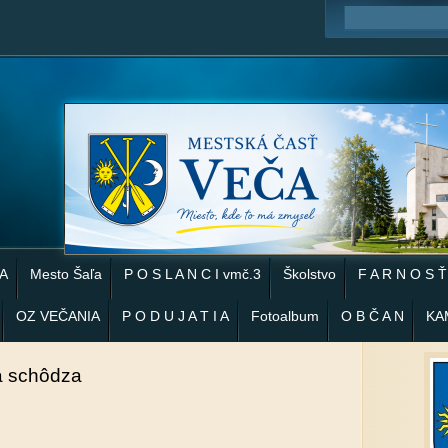
 A
Mesto Šaľa
P O S L A N C I vmč.3
Školstvo
F A R N O S Ť
OZ VEČANIA
P O D U J A T I A
Fotoalbum
O B Č A N
KA
á schôdza