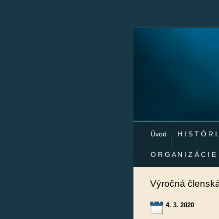
Úvod
H I S T Ó R I
O R G A N I Z Á C I E
Výročná člensk
4. 3. 2020