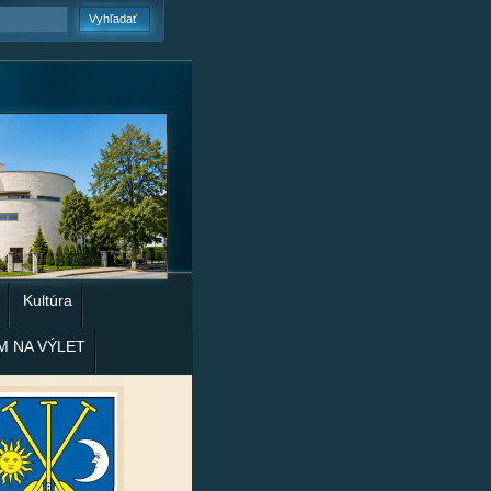
Kultúra
M NA VÝLET