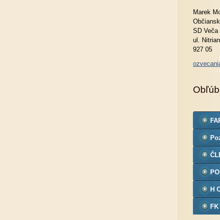
Marek Mo
Občiansk
SD Veča
ul. Nitria
927 05
ozvecan
Obľúb
FA
Po
ČL
PO
H 
FK