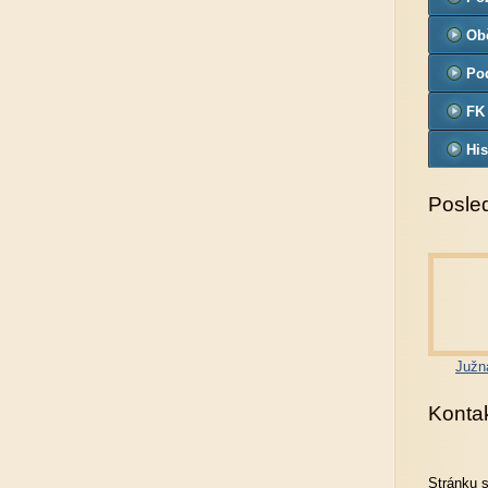
Ob
Pod
FK
His
Posled
Južn
Konta
Stránku 