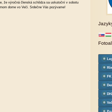
, že výročná členská schôdza sa uskutoční v sobotu
túrnom dome vo Veči. Srdečne Vás pozývame!
Jazyk
Fotoa
Leg
Co
Rím
far
FK
De
č.3
DH
Ve
Poz