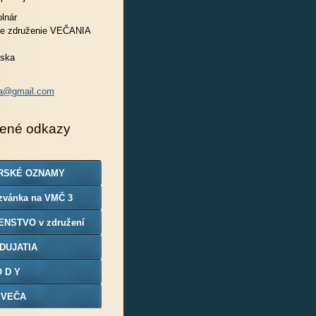
lnár
e združenie VEČANIA
nska
ia@gmail.com
ené odkazy
RSKÉ OZNAMY
zvánka na VMČ 3
ENSTVO v združení
DUJATIA
O D Y
 VEČA