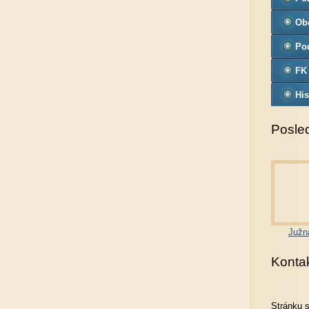
Ob
Pod
FK
His
Posled
Južn
Konta
Stránku 