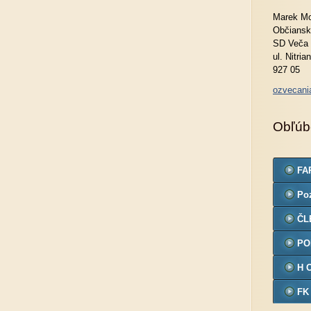
Marek Mo
Občiansk
SD Veča
ul. Nitria
927 05
ozvecan
Obľúb
FA
Po
ČL
PO
H 
FK