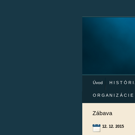
Úvod
H I S T Ó R I
O R G A N I Z Á C I E
Zábava
12. 12. 2015