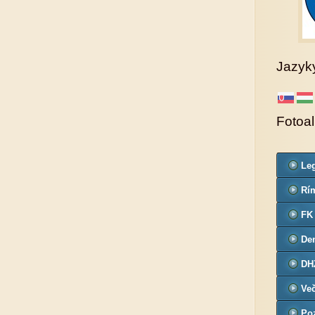
Jazyk
Fotoa
Leg
Co
Rím
far
FK
De
č.3
DH
Ve
Poz