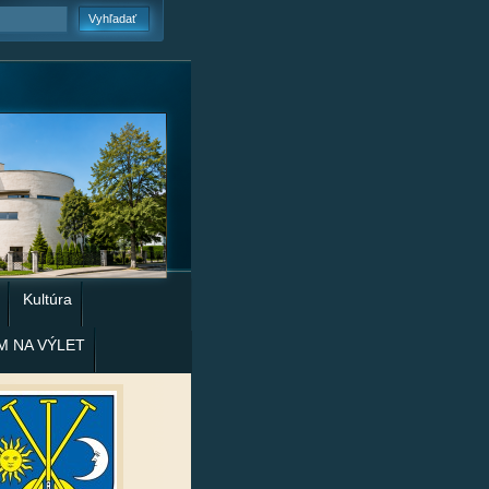
Kultúra
M NA VÝLET