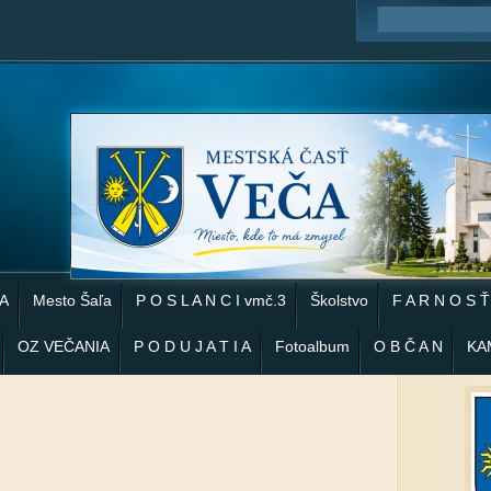
 A
Mesto Šaľa
P O S L A N C I vmč.3
Školstvo
F A R N O S Ť
OZ VEČANIA
P O D U J A T I A
Fotoalbum
O B Č A N
KA