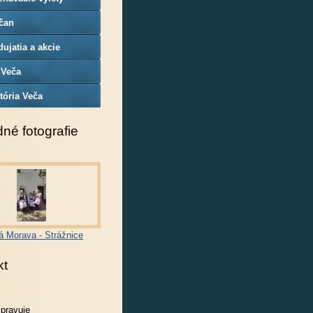
čan
ujatia a akcie
 Veča
tória Veča
né fotografie
á Morava - Strážnice
kt
spravuje