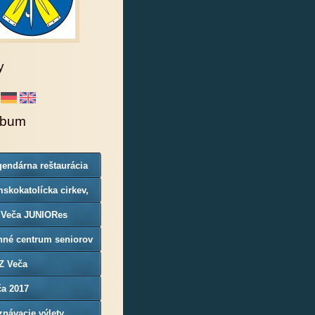
y
lbum
endárna reštaurácia
rgoň
skokatolícka cirkev,
nosť Veča
 Veča JUNIORes
nné centrum seniorov
Z Veča
ča 2017
návacie výlety