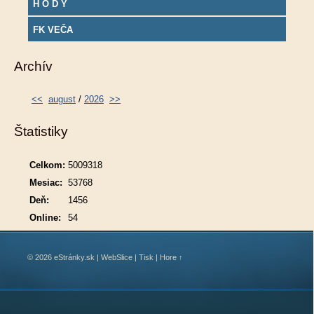
H O D Y
FK VEČA
Archív
<<
august
/
2026
>>
Štatistiky
Celkom:
5009318
Mesiac:
53768
Deň:
1456
Online:
54
© 2026 eStránky.sk
|
WebSlice
|
Tisk
|
Hore ↑