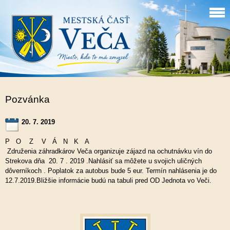
Pozvánka
20. 7. 2019
P O Z V Á N K A
Združenia záhradkárov Veča organizuje zájazd na ochutnávku vín do
Strekova dňa 20. 7 . 2019 .Nahlásiť sa môžete u svojich uličných
dôverníkoch . Poplatok za autobus bude 5 eur. Termín nahlásenia je do
12.7.2019.Bližšie informácie budú na tabuli pred OD Jednota vo Veči.