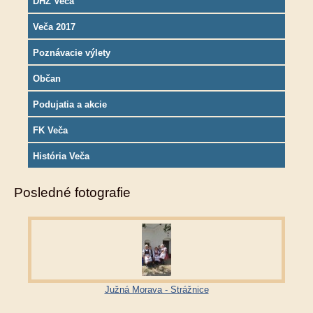
DHZ Veča
Veča 2017
Poznávacie výlety
Občan
Podujatia a akcie
FK Veča
História Veča
Posledné fotografie
Južná Morava - Strážnice