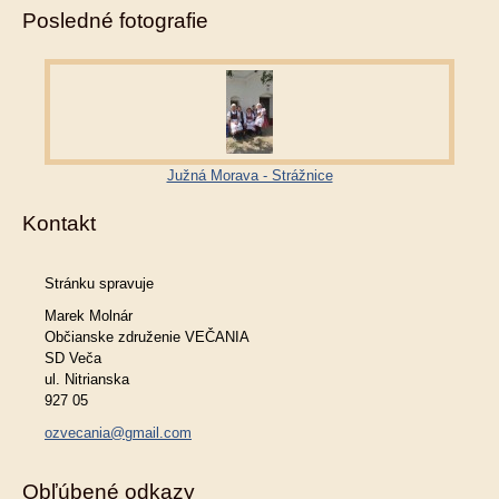
Posledné fotografie
Južná Morava - Strážnice
Kontakt
Stránku spravuje
Marek Molnár
Občianske združenie VEČANIA
SD Veča
ul. Nitrianska
927 05
ozvecania@gmail.com
Obľúbené odkazy