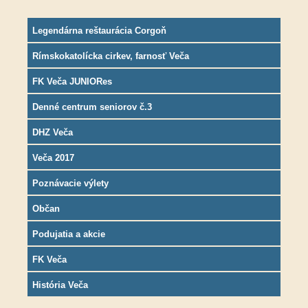
Legendárna reštaurácia Corgoň
Rímskokatolícka cirkev, farnosť Veča
FK Veča JUNIORes
Denné centrum seniorov č.3
DHZ Veča
Veča 2017
Poznávacie výlety
Občan
Podujatia a akcie
FK Veča
História Veča