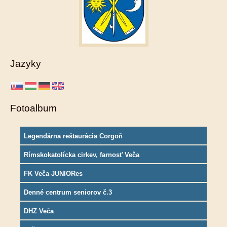
Jazyky
Fotoalbum
Legendárna reštaurácia Corgoň
Rímskokatolícka cirkev, farnosť Veča
FK Veča JUNIORes
Denné centrum seniorov č.3
DHZ Veča