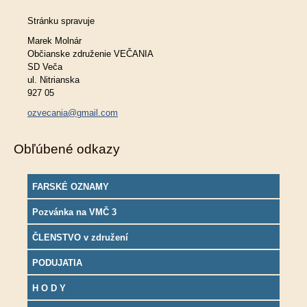
Stránku spravuje
Marek Molnár
Občianske združenie VEČANIA
SD Veča
ul. Nitrianska
927 05
ozvecania@gmail.com
Obľúbené odkazy
FARSKÉ OZNAMY
Pozvánka na VMČ 3
ČLENSTVO v združení
PODUJATIA
H O D Y