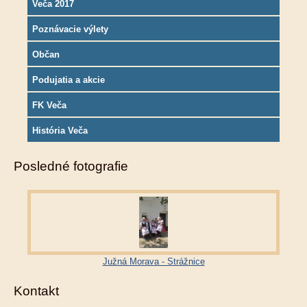
Veča 2017
Poznávacie výlety
Občan
Podujatia a akcie
FK Veča
História Veča
Posledné fotografie
Južná Morava - Strážnice
Kontakt