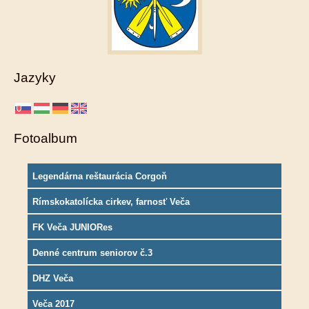
Jazyky
Fotoalbum
Legendárna reštaurácia Corgoň
Rímskokatolícka cirkev, farnosť Veča
FK Veča JUNIORes
Denné centrum seniorov č.3
DHZ Veča
Veča 2017