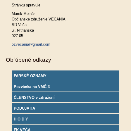
Stránku spravuje
Marek Molnár
Občianske združenie VEČANIA
SD Veča
ul. Nitrianska
927 05
ozvecania@gmail.com
Obľúbené odkazy
FARSKÉ OZNAMY
Pozvánka na VMČ 3
ČLENSTVO v združení
PODUJATIA
H O D Y
FK VEČA