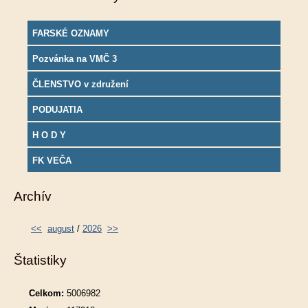
FARSKÉ OZNAMY
Pozvánka na VMČ 3
ČLENSTVO v združení
PODUJATIA
H O D Y
FK VEČA
Archív
<<
august
/
2026
>>
Štatistiky
Celkom:
5006982