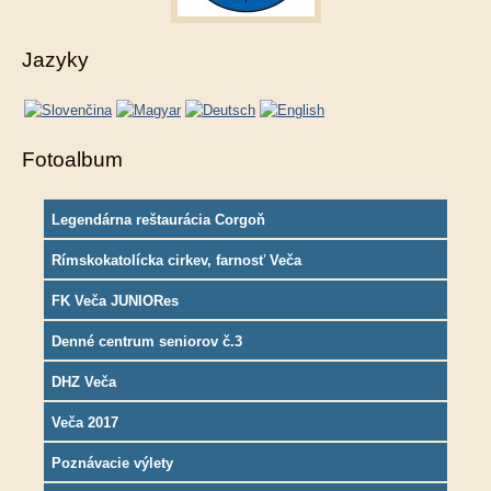
Jazyky
Fotoalbum
Legendárna reštaurácia Corgoň
Rímskokatolícka cirkev, farnosť Veča
FK Veča JUNIORes
Denné centrum seniorov č.3
DHZ Veča
Veča 2017
Poznávacie výlety