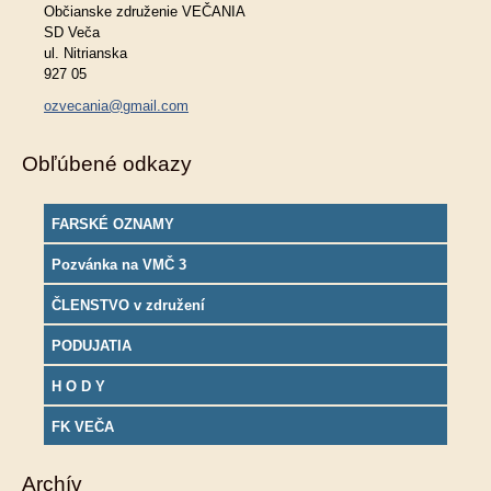
Občianske združenie VEČANIA
SD Veča
ul. Nitrianska
927 05
ozvecania@gmail.com
Obľúbené odkazy
FARSKÉ OZNAMY
Pozvánka na VMČ 3
ČLENSTVO v združení
PODUJATIA
H O D Y
FK VEČA
Archív