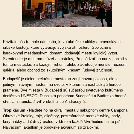
Privítalo nás tu malé námestia, krivoľaké úzke uličky a pravoslávne
srbské kostoly, ktoré vytvárajú svojskú atmosféru. Spoločne s
barokovými meštianskymi domami dodávajú mestu idylický výzor.
Szentendre je mestom múzeí a kostolov, Prechádzať sa naozaj oplatí v
tomto mestečku, za každým rohom, alebo zákrutou je menšie múzeum,
galéria, alebo obchod zo skutočnými krásami ľudovej zručnosti.
Budapešť je nielen prekrásne mesto so zaujímavou polohou, ale je
jediným hlavným mestom na svete, v ktorom sa nachádzajú horúce
pramene. Dve miesta v Budapešti sú súčasťou svetového kultúrneho
dedičstva UNESCO: Dunajská panoráma Budapešti a Budínska hradná
štvrť a historická štvrť v okolí ulice Andrássy út.
Tropikárium -
Nájdete ho na okraji mesta v nákupnom centre Campona.
Obrovské žraloky, raje, aligátory, pestrofarebné morské rybky, hady,
korytnačky a dažďový prales, v ktorom každú štvrťhodinu husto prší.
Najväčším lákadlom je obrovské akvárium so žralokmi.