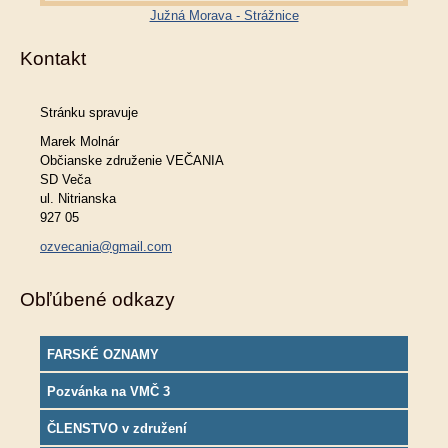
Južná Morava - Strážnice
Kontakt
Stránku spravuje
Marek Molnár
Občianske združenie VEČANIA
SD Veča
ul. Nitrianska
927 05
ozvecania@gmail.com
Obľúbené odkazy
FARSKÉ OZNAMY
Pozvánka na VMČ 3
ČLENSTVO v združení