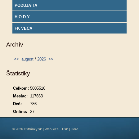
PODUJATIA
H O D Y
FK VEČA
Archív
<<
august
/
2026
>>
Štatistiky
Celkom:
5005516
Mesiac:
117663
Deň:
786
Online:
27
© 2026 eStránky.sk
|
WebSlice
|
Tisk
|
Hore ↑