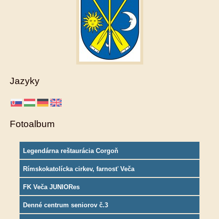
Jazyky
Fotoalbum
Legendárna reštaurácia Corgoň
Rímskokatolícka cirkev, farnosť Veča
FK Veča JUNIORes
Denné centrum seniorov č.3