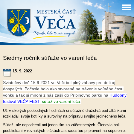
Siedmy ročník súťaže vo varení leča
15. 9. 2022
Sviatočný deň 15.9.2021 vo Veči bol plný zábavy pre deti aj
dospelých. Počasie bolo ako stvorené na trávenie voľného času
vonku a tak si mnohí z nás zašli do Pribinovho parku na
Hudobný
festival
VEČA
FEST
,
súťaž
vo
varení
leča
.
Už v skorých poobedných hodinách si súťažné družstvá pod altánkami
rozkladali svoje kotlíky a suroviny na prípravu svojho jedinečného leča.
Súťaž, ale nepodcenil ani jeden tím zo zúčastnených. Členovia boli
poobliekaní v rovnakých tričkách a s radosťou pripravení na súperenie.