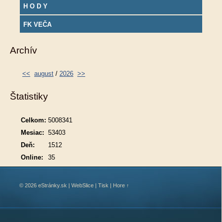
H O D Y
FK VEČA
Archív
<<
august
/
2026
>>
Štatistiky
Celkom:
5008341
Mesiac:
53403
Deň:
1512
Online:
35
© 2026 eStránky.sk
|
WebSlice
|
Tisk
|
Hore ↑