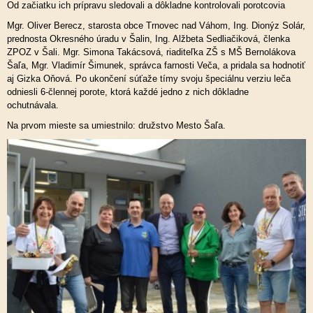
Od začiatku ich prípravu sledovali a dôkladne kontrolovali porotcovia
Mgr. Oliver Berecz, starosta obce Trnovec nad Váhom, Ing. Dionýz Solár,
prednosta Okresného úradu v Šalin, Ing. Alžbeta Sedliačiková, členka
ZPOZ v Šali. Mgr. Simona Takácsová, riaditeľka ZŠ s MŠ Bernolákova
Šaľa, Mgr. Vladimír Šimunek, správca farnosti Veča, a pridala sa hodnotiť
aj Gizka Oňová. Po ukončení súťaže tímy svoju špeciálnu verziu leča
odniesli 6-člennej porote, ktorá každé jedno z nich dôkladne
ochutnávala.
Na prvom mieste sa umiestnilo: družstvo Mesto Šaľa.