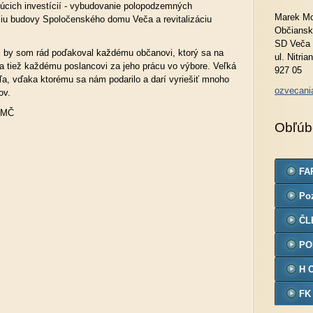
úcich investícií - vybudovanie polopodzemných
Marek Mo
ciu budovy Spoločenského domu Veča a revitalizáciu
Občiansk
SD Veča
i by som rád poďakoval každému občanovi, ktorý sa na
ul. Nitria
 a tiež každému poslancovi za jeho prácu vo výbore. Veľká
927 05
ľa, vďaka ktorému sa nám podarilo a darí vyriešiť mnoho
ozvecan
tov.
 VMČ
Obľúb
FA
Po
ČL
PO
H 
FK