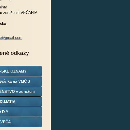
lnár
e združenie VEČANIA
nska
ia@gmail.com
ené odkazy
RSKÉ OZNAMY
zvánka na VMČ 3
ENSTVO v združení
DUJATIA
O D Y
 VEČA