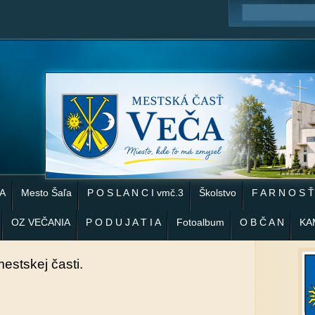
 A
Mesto Šaľa
P O S L A N C I vmč.3
Školstvo
F A R N O S Ť
OZ VEČANIA
P O D U J A T I A
Fotoalbum
O B Č A N
KA
estskej časti.