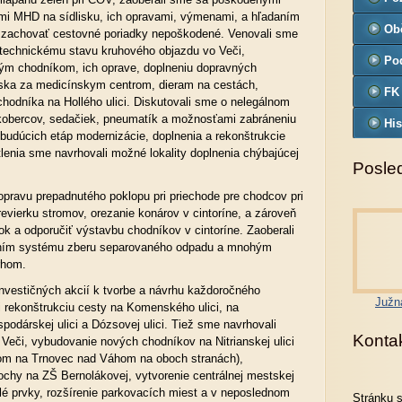
i MHD na sídlisku, ich opravami, výmenami, a hľadaním
Ob
zachovať cestovné poriadky nepoškodené. Venovali sme
 technickému stavu kruhového objazdu vo Veči,
Pod
m chodníkom, ich oprave, doplneniu dopravných
iska za medicínskym centrom, dieram na cestách,
FK
hodníka na Hollého ulici. Diskutovali sme o nelegálnom
kobercov, sedačiek, pneumatík a možnosťami zabráneniu
His
 budúcich etáp modernizácie, doplnenia a rekonštrukcie
lenia sme navrhovali možné lokality doplnenia chýbajúcej
Posled
opravu prepadnutého poklopu pri priechode pre chodcov pri
revierku stromov, orezanie konárov v cintoríne, a zároveň
ok a odporučiť výstavbu chodníkov v cintoríne. Zaoberali
ením systému zberu separovaného odpadu a mnohým
rhom.
 investičných akcií k tvorbe a návrhu každoročného
Južn
 rekonštrukciu cesty na Komenského ulici, na
ospodárskej ulici a Dózsovej ulici. Tiež sme navrhovali
Konta
 Veči, vybudovanie nových chodníkov na Nitrianskej ulici
om na Trnovec nad Váhom na oboch stranách),
lochy na ZŠ Bernolákovej, vytvorenie centrálnej mestskej
alé prvky, rozšírenie parkovacích miest a v neposlednom
Stránku 