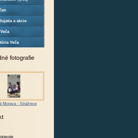
čan
ujatia a akcie
 Veča
tória Veča
né fotografie
á Morava - Strážnice
kt
spravuje