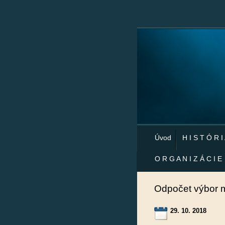
Úvod
H I S T Ó R I
O R G A N I Z Á C I E
Odpočet výbor m
29. 10. 2018