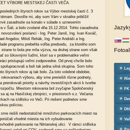
ET VÝBORE MESTSKEJ ČASTI VEČA.
 posledných štyroch rokov sa Výbor mestskej časti č. 3
témam. Dovoľte mi, aby som Vám v skratke priblížil
Prvé zasadnutie sa konalo v súlade s uznesením
Jazyk
a v Šali, a bolo zvolané dňa 15.12.2014. Tohto zasadnutia
 novozvolení poslanci - Ing. Peter Jaroš, Ing. Ivan Kováč,
ael Angelov, Miloš Rehák, Ing. Peter Andráši a Ing.
klade programu prebehla voľba predsedu, za ktorého som
Fotoa
ej strane to bola pre mňa výzva, na druhej strane som však
ať so šikovnými ľuďmi, ktorí sa v problematike veľmi
práci pristupujú veľmi zodpovedne. Od prvej chvíle bolo
polupracovali a boli tak jedna silná skupina. Som toho
Leg
to štyroch rokov aj tak bolo. Za toto volebné obdobie,
Co
a rokovaniach výboru, aby sme preriešili rôzne podnety,
Rím
a prerokovali priority a návrhy investičných akcii k tvorbe
far
rozpočtu. Miestom rokovania bol zvyčajne Spoločenský
FK
sa aj na Hasičskej zbrojnici, v priestoroch o.z. Večania
De
zkach na sídlisku vo Veči. Pri riešení podnetov sme
skou políciou.
č.3
DH
 sme riešili nedostatočné množstvo parkovacích miest na
dporúčali vhodné miesta na ich vybudovanie
Ve
vhodné parkovanie na Nitrianskej ulici. V rámci sídliska
Poz
liapanú zeleň pri COV, zaoberali sme sa poškodenými