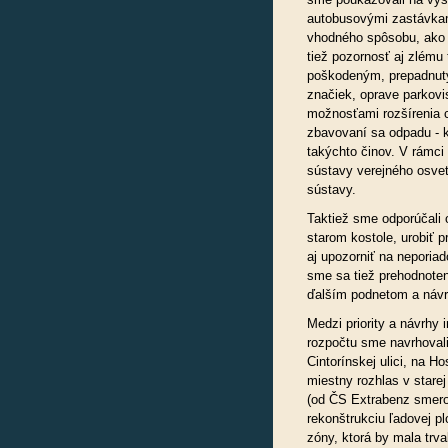
autobusovými zastávkam
vhodného spôsobu, ako 
tiež pozornosť aj zlému
poškodeným, prepadnutý
značiek, oprave parkov
možnosťami rozšírenia c
zbavovaní sa odpadu - 
takýchto činov. V rámci
sústavy verejného osvet
sústavy.
Taktiež sme odporúčali 
starom kostole, urobiť p
aj upozorniť na neporiad
sme sa tiež prehodnot
ďalším podnetom a náv
Medzi priority a návrhy
rozpočtu sme navrhovali
Cintorínskej ulici, na H
miestny rozhlas v starej
(od ČS Extrabenz smer
rekonštrukciu ľadovej p
zóny, ktorá by mala trv