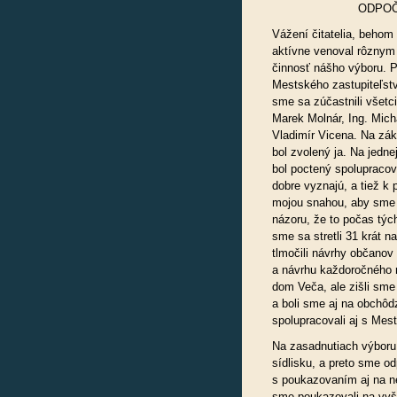
ODPOČ
Vážení čitatelia, behom
aktívne venoval rôznym 
činnosť nášho výboru. 
Mestského zastupiteľstv
sme sa zúčastnili všetci
Marek Molnár, Ing. Mich
Vladimír Vicena. Na zá
bol zvolený ja. Na jedn
bol poctený spolupracov
dobre vyznajú, a tiež k 
mojou snahou, aby sme s
názoru, že to počas tých
sme sa stretli 31 krát n
tlmočili návrhy občanov 
a návrhu každoročného 
dom Veča, ale zišli sme 
a boli sme aj na obchôd
spolupracovali aj s Mest
Na zasadnutiach výboru
sídlisku, a preto sme o
s poukazovaním aj na ne
sme poukazovali na vyš