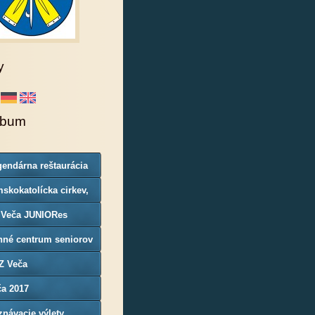
y
lbum
endárna reštaurácia
rgoň
skokatolícka cirkev,
nosť Veča
 Veča JUNIORes
nné centrum seniorov
Z Veča
ča 2017
návacie výlety