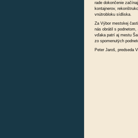
rade dokončenie začínaj
kontajnerov, rekonštruk
vnútrobloku sídliska.
Za Výbor mestskej čast
nás obrátil s podnetom,
vďaka patrí aj mestu Ša
zo spomenutých podne
Peter Jaroš, predseda