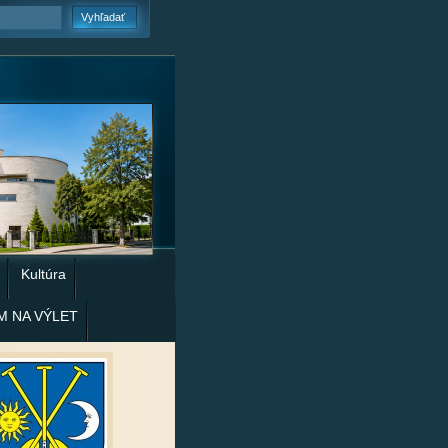
Kultúra
M NA VÝLET