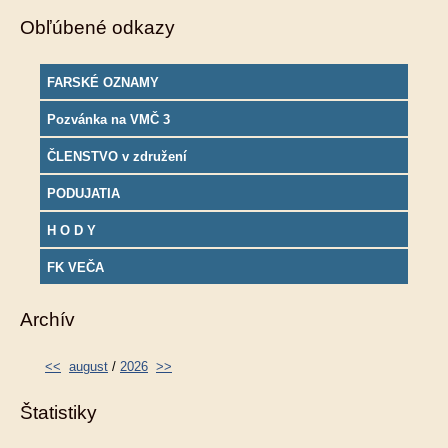
Obľúbené odkazy
FARSKÉ OZNAMY
Pozvánka na VMČ 3
ČLENSTVO v združení
PODUJATIA
H O D Y
FK VEČA
Archív
<<
august
/
2026
>>
Štatistiky