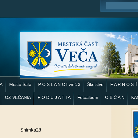
 A
Mesto Šaľa
P O S L A N C I vmč.3
Školstvo
F A R N O S Ť
OZ VEČANIA
P O D U J A T I A
Fotoalbum
O B Č A N
KA
Snímka28