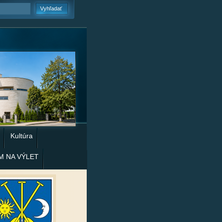
Kultúra
M NA VÝLET