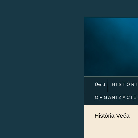
Úvod
H I S T Ó R I
O R G A N I Z Á C I E
História Veča