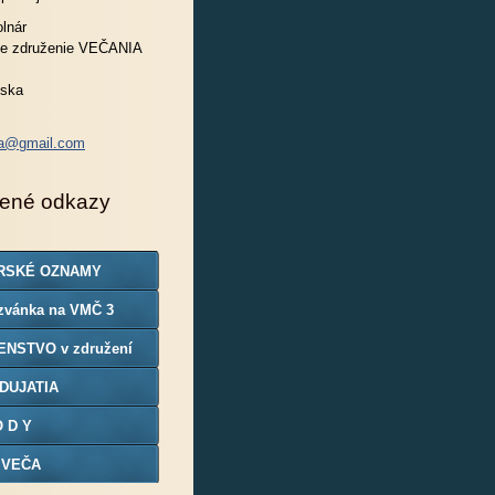
lnár
e združenie VEČANIA
nska
ia@gmail.com
ené odkazy
RSKÉ OZNAMY
zvánka na VMČ 3
ENSTVO v združení
DUJATIA
O D Y
 VEČA