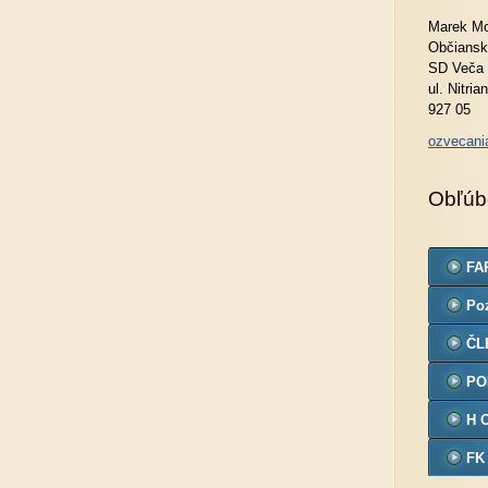
Marek Mo
Občiansk
SD Veča
ul. Nitria
927 05
ozvecan
Obľúb
FA
Po
ČL
PO
H 
FK