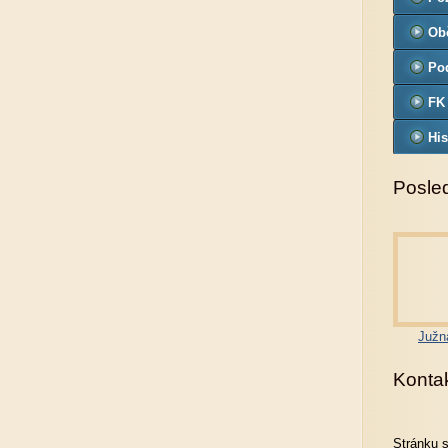
Ob
Pod
FK
His
Posled
Južn
Konta
Stránku 