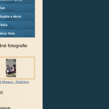
čan
ujatia a akcie
 Veča
tória Veča
né fotografie
á Morava - Strážnice
kt
spravuje