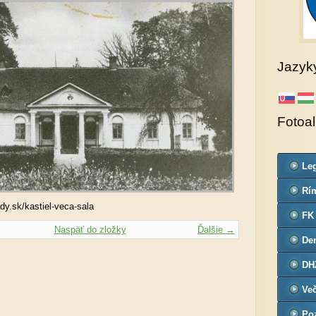
Jazyk
Fotoa
Leg
Co
Rím
dy.sk/kastiel-veca-sala
far
FK
Naspäť do zložky
Ďalšie →
De
č.3
DH
Ve
Poz