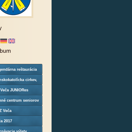
y
lbum
endárna reštaurácia
rgoň
skokatolícka cirkev,
nosť Veča
 Veča JUNIORes
nné centrum seniorov
Z Veča
ča 2017
návacie výlety