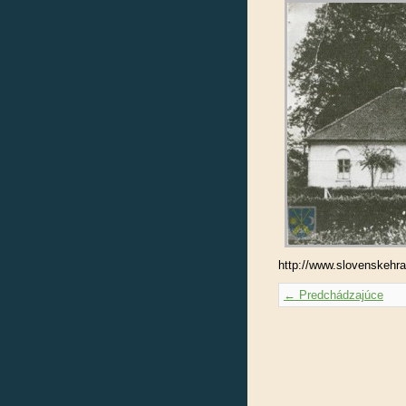
http://www.slovenskehra
← Predchádzajúce