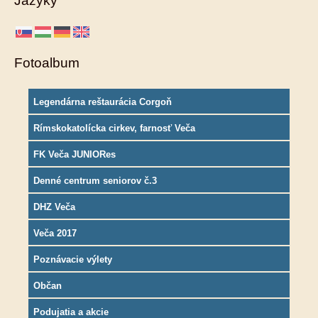
Jazyky
Fotoalbum
Legendárna reštaurácia Corgoň
Rímskokatolícka cirkev, farnosť Veča
FK Veča JUNIORes
Denné centrum seniorov č.3
DHZ Veča
Veča 2017
Poznávacie výlety
Občan
Podujatia a akcie