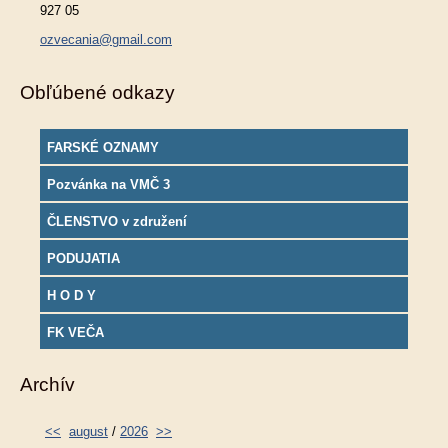
927 05
ozvecania@gmail.com
Obľúbené odkazy
FARSKÉ OZNAMY
Pozvánka na VMČ 3
ČLENSTVO v združení
PODUJATIA
H O D Y
FK VEČA
Archív
<<
august
/
2026
>>