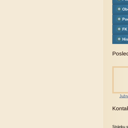
Ob
Pod
FK
His
Posled
Južn
Konta
Stránku 