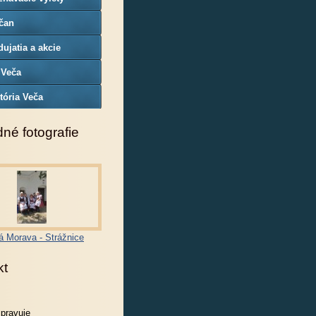
čan
ujatia a akcie
 Veča
tória Veča
né fotografie
á Morava - Strážnice
kt
spravuje