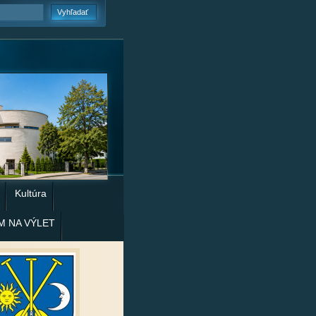
Kultúra
M NA VÝLET