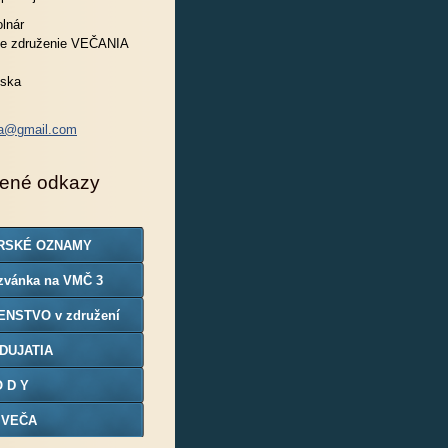
lnár
e združenie VEČANIA
nska
ia@gmail.com
ené odkazy
RSKÉ OZNAMY
zvánka na VMČ 3
ENSTVO v združení
DUJATIA
O D Y
 VEČA