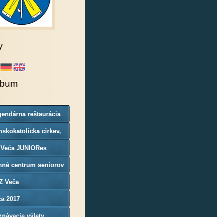
y
lbum
endárna reštaurácia
rgoň
skokatolícka cirkev,
nosť Veča
 Veča JUNIORes
nné centrum seniorov
Z Veča
ča 2017
návacie výlety