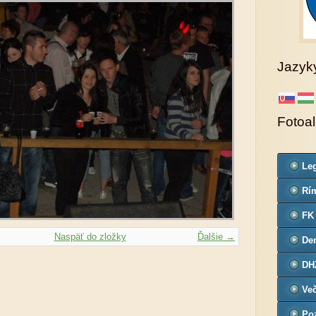
Jazyk
Fotoa
Leg
Co
Rím
far
FK
Naspäť do zložky
Ďalšie →
De
č.3
DH
Ve
Poz