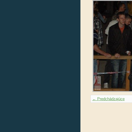
← Predchádzajúce