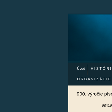
Úvod
H I S T Ó R I
O R G A N I Z Á C I E
900. výročie pí
98419