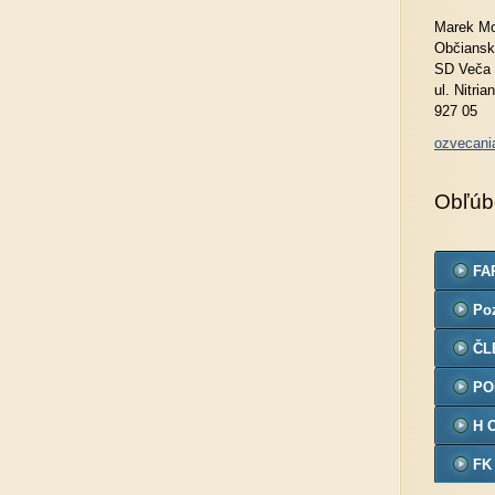
Marek Mo
Občiansk
SD Veča
ul. Nitria
927 05
ozvecan
Obľúb
FA
Po
ČL
PO
H 
FK