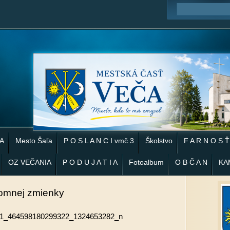
 A
Mesto Šaľa
P O S L A N C I vmč.3
Školstvo
F A R N O S Ť
OZ VEČANIA
P O D U J A T I A
Fotoalbum
O B Č A N
KA
somnej zmienky
1_464598180299322_1324653282_n