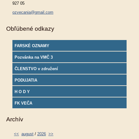
927 05
ozvecania@gmail.com
Obľúbené odkazy
FARSKÉ OZNAMY
Pozvánka na VMČ 3
ČLENSTVO v združení
PODUJATIA
H O D Y
FK VEČA
Archív
<<
august
/
2026
>>