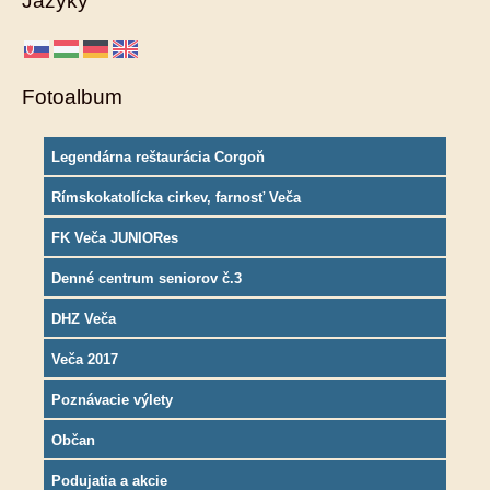
Jazyky
Fotoalbum
Legendárna reštaurácia Corgoň
Rímskokatolícka cirkev, farnosť Veča
FK Veča JUNIORes
Denné centrum seniorov č.3
DHZ Veča
Veča 2017
Poznávacie výlety
Občan
Podujatia a akcie