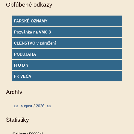
Obľúbené odkazy
FARSKÉ OZNAMY
Pozvánka na VMČ 3
ČLENSTVO v združení
PODUJATIA
H O D Y
FK VEČA
Archív
<<
august
/
2026
>>
Štatistiky