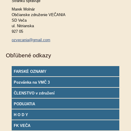
Stránku spravuje
Marek Molnár
Občianske združenie VEČANIA
SD Veča
ul. Nitrianska
927 05
ozvecania@gmail.com
Obľúbené odkazy
FARSKÉ OZNAMY
Pozvánka na VMČ 3
ČLENSTVO v združení
PODUJATIA
H O D Y
FK VEČA