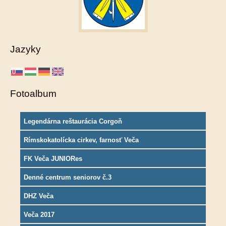
Jazyky
Fotoalbum
Legendárna reštaurácia Corgoň
Rímskokatolícka cirkev, farnosť Veča
FK Veča JUNIORes
Denné centrum seniorov č.3
DHZ Veča
Veča 2017