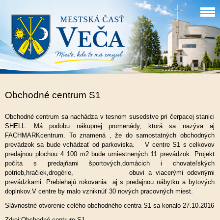
Obchodné centrum S1
Obchodné centrum sa nachádza v tesnom susedstve pri čerpacej stanici
SHELL. Má podobu nákupnej promenády, ktorá sa nazýva aj
FACHMARKcentrum. To znamená , že do samostatných obchodných
prevádzok sa bude vchádzať od parkoviska. V centre S1 s celkovov
predajnou plochou 4 100 m2 bude umiestnených 11 prevádzok. Projekt
počíta s predajňami športových,domácich i chovateľských
potrieb,hračiek,drogérie, obuvi a viacerými odevnými
prevádzkami. Prebiehajú rokovania aj s predajnou nábytku a bytových
doplnkov.V centre by malo vzniknúť 30 nových pracovných miest.
Slávnostné otvorenie celého obchodného centra S1 sa konalo 27.10.2016
Zdroj:Obchodné centrum S1