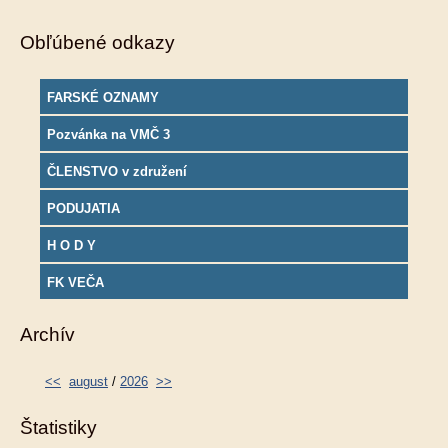
Obľúbené odkazy
FARSKÉ OZNAMY
Pozvánka na VMČ 3
ČLENSTVO v združení
PODUJATIA
H O D Y
FK VEČA
Archív
<<
august
/
2026
>>
Štatistiky