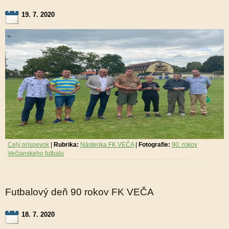
19. 7. 2020
Celý príspevok
|
Rubrika:
Nástenka FK VEČA
|
Fotografie:
90. rokov
Večianskeho futbalu
Futbalový deň 90 rokov FK VEČA
18. 7. 2020