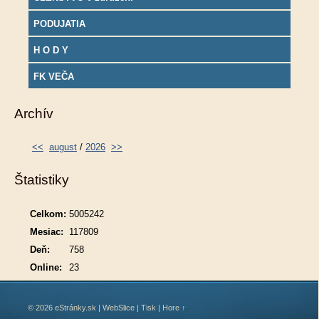
PODUJATIA
H O D Y
FK VEČA
Archív
<<
august
/
2026
>>
Štatistiky
Celkom:
5005242
Mesiac:
117809
Deň:
758
Online:
23
© 2026 eStránky.sk
|
WebSlice
|
Tisk
|
Hore ↑