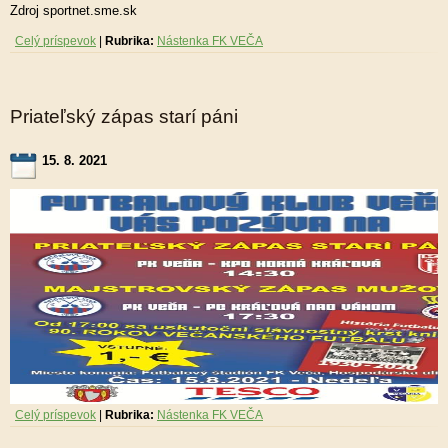
Zdroj sportnet.sme.sk
Celý príspevok
|
Rubrika:
Nástenka FK VEČA
Priateľský zápas starí páni
15. 8. 2021
Celý príspevok
|
Rubrika:
Nástenka FK VEČA