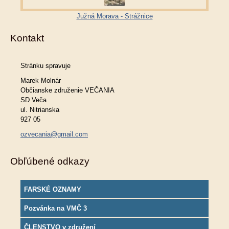
Južná Morava - Strážnice
Kontakt
Stránku spravuje
Marek Molnár
Občianske združenie VEČANIA
SD Veča
ul. Nitrianska
927 05
ozvecania@gmail.com
Obľúbené odkazy
FARSKÉ OZNAMY
Pozvánka na VMČ 3
ČLENSTVO v združení