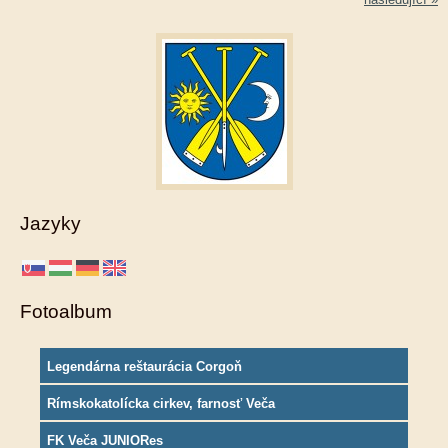
Jazyky
Fotoalbum
Legendárna reštaurácia Corgoň
Rímskokatolícka cirkev, farnosť Veča
FK Veča JUNIORes