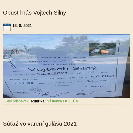
Opustil nás Vojtech Silný
13. 8. 2021
Celý príspevok
|
Rubrika:
Nástenka FK VEČA
Súťaž vo varení gulášu 2021