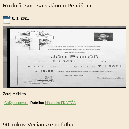
Rozlúčili sme sa s Jánom Petrášom
8. 1. 2021
Zdroj:MYNitra
Celý príspevok
|
Rubrika:
Nástenka FK VEČA
90. rokov Večianskeho futbalu