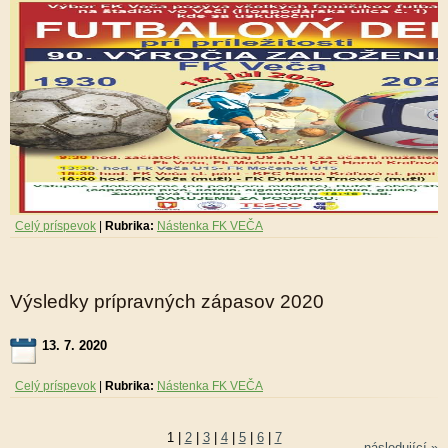
Celý príspevok
|
Rubrika:
Nástenka FK VEČA
Výsledky prípravných zápasov 2020
13. 7. 2020
Celý príspevok
|
Rubrika:
Nástenka FK VEČA
1
|
2
|
3
|
4
|
5
|
6
|
7
následující »