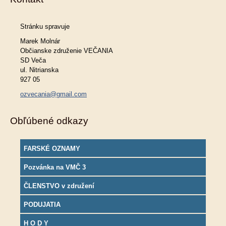
Stránku spravuje
Marek Molnár
Občianske združenie VEČANIA
SD Veča
ul. Nitrianska
927 05
ozvecania@gmail.com
Obľúbené odkazy
FARSKÉ OZNAMY
Pozvánka na VMČ 3
ČLENSTVO v združení
PODUJATIA
H O D Y