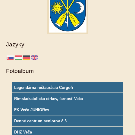
Jazyky
Fotoalbum
Legendárna reštaurácia Corgoň
Rímskokatolícka cirkev, farnosť Veča
FK Veča JUNIORes
Denné centrum seniorov č.3
DHZ Veča