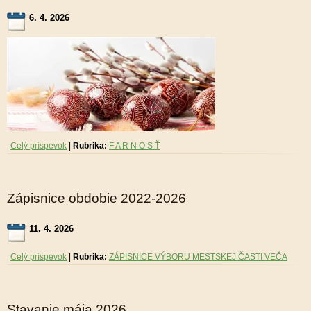
6. 4. 2026
Celý príspevok
|
Rubrika:
F A R N O S Ť
Zápisnice obdobie 2022-2026
11. 4. 2026
Celý príspevok
|
Rubrika:
ZÁPISNICE VÝBORU MESTSKEJ ČASTI VEČA
Stavanie mája 2026