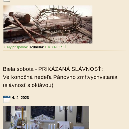
Celý príspevok
|
Rubrika:
F A R N O S Ť
Biela sobota - PRIKÁZANÁ SLÁVNOSŤ:
Veľkonočná nedeľa Pánovho zmŕtvychvstania
(slávnosť s oktávou)
4. 4. 2026