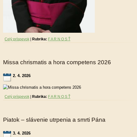
Celý príspevok
|
Rubrika:
F A R N O S Ť
Missa chrismatis a hora competens 2026
2. 4. 2026
Celý príspevok
|
Rubrika:
F A R N O S Ť
Piatok – slávenie utrpenia a smrti Pána
3. 4. 2026