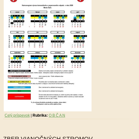
Celý príspevok
|
Rubrika:
O B Č A N
ZBER VIANOČNÝCH STROMOV