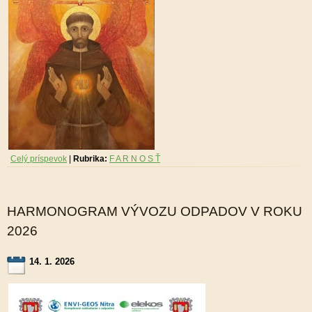
Celý príspevok
|
Rubrika:
F A R N O S Ť
HARMONOGRAM VÝVOZU ODPADOV V ROKU
2026
14. 1. 2026