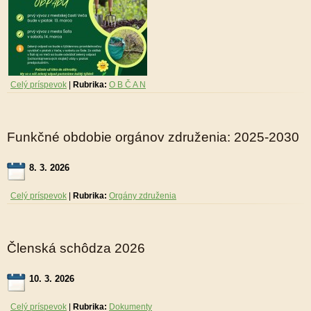
Celý príspevok
|
Rubrika:
O B Č A N
Funkčné obdobie orgánov združenia: 2025-2030
8. 3. 2026
Celý príspevok
|
Rubrika:
Orgány združenia
Členská schôdza 2026
10. 3. 2026
Celý príspevok
|
Rubrika:
Dokumenty