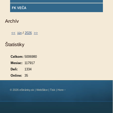
FK VEČA
Archív
<<
jún
/
2026
>>
Štatistiky
Celkom:
5006980
Mesiac:
117917
Deň:
1334
Online:
35
© 2026 eStránky.sk
|
WebSlice
|
Tisk
|
Hore ↑