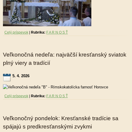
Celý príspevok
|
Rubrika:
F A R N O S Ť
Veľkonočná nedeľa: najväčší kresťanský sviatok
plný viery a tradícií
5. 4. 2026
Celý príspevok
|
Rubrika:
F A R N O S Ť
Veľkonočný pondelok: Kresťanské tradície sa
spájajú s predkresťanskými zvykmi