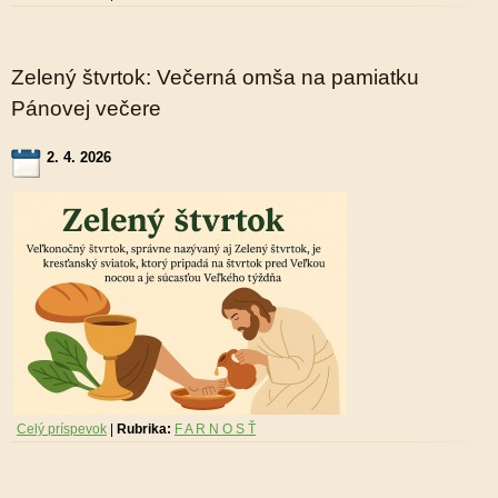
Zelený štvrtok: Večerná omša na pamiatku
Pánovej večere
2. 4. 2026
Celý príspevok
|
Rubrika:
F A R N O S Ť